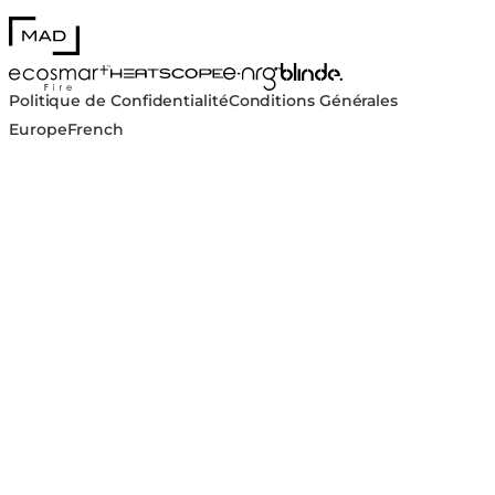
MAD Design
Blinde Design
EcoSmart Fire
e-NRG Bioethanol
HEATSCOPE® Heaters
Politique de Confidentialité
Conditions Générales
Europe
French