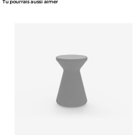
Tu pourrais aussi aimer
Couleurs:
Couleur
Loading image...
Lo