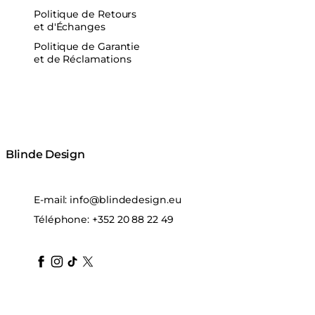
Politique de Retours
et d'Échanges
Politique de Garantie
et de Réclamations
Blinde Design
E-mail:
info@blindedesign.eu
Téléphone:
+352 20 88 22 49
blindedesign
blindedesign
blindedesign
blinde-design
blindedesign