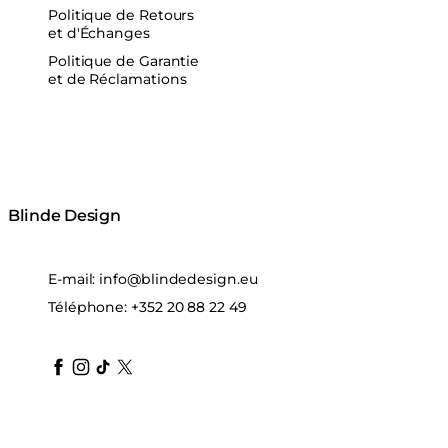
Politique de Retours
et d'Échanges
Politique de Garantie
et de Réclamations
Blinde Design
E-mail:
info@blindedesign.eu
Téléphone:
+352 20 88 22 49
blindedesign
blindedesign
blindedesign
blinde-design
blindedesign