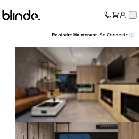
Blinde Design
Op
Collection
À propos
Se Connecter
Rejoindre Maintenant
Assistance
Professionnels
Loading image...