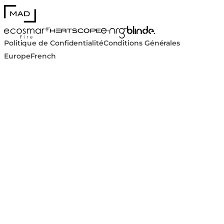
MAD Design
Blinde Design
EcoSmart Fire
e-NRG Bioethanol
HEATSCOPE® Heaters
Politique de Confidentialité
Conditions Générales
Europe
French