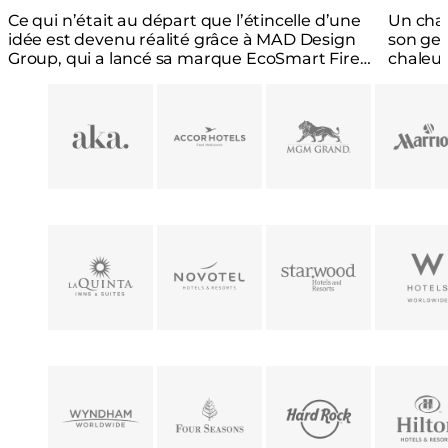
Ce qui n’était au départ que l’étincelle d’une
Un chau
idée est devenu réalité grâce à MAD Design
son gen
Group, qui a lancé sa marque EcoSmart Fire,
chaleur
maintes fois primée, en 2004.
offrant 
Loading image...
Loading image...
Loading image...
Loading i
une op
respec
Loading image...
Loading image...
Loading image...
Loading i
Loading image...
Loading image...
Loading image...
Loading i