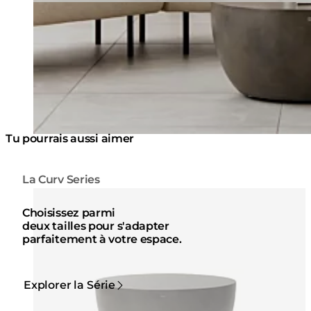
Tu pourrais aussi aimer
La Curv Series
Couleurs:
Couleur
Loading image...
Lo
Choisissez parmi
deux tailles pour s'adapter
parfaitement à votre espace.
Explorer la Série