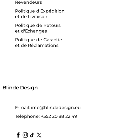
Revendeurs
Politique d'Expédition
et de Livraison
Politique de Retours
et d'Échanges
Politique de Garantie
et de Réclamations
Blinde Design
E-mail:
info@blindedesign.eu
Téléphone:
+352 20 88 22 49
blindedesign
blindedesign
blindedesign
blinde-design
blindedesign