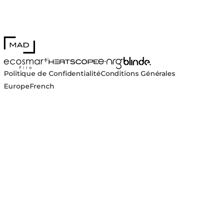
MAD Design
Blinde Design
EcoSmart Fire
e-NRG Bioethanol
HEATSCOPE® Heaters
Politique de Confidentialité
Conditions Générales
Europe
French