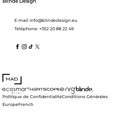
Blinde Design
E-mail:
info@blindedesign.eu
Téléphone:
+352 20 88 22 49
blindedesign
blindedesign
blindedesign
blinde-design
blindedesign
MAD Design
Blinde Design
EcoSmart Fire
e-NRG Bioethanol
HEATSCOPE® Heaters
Politique de Confidentialité
Conditions Générales
Europe
French