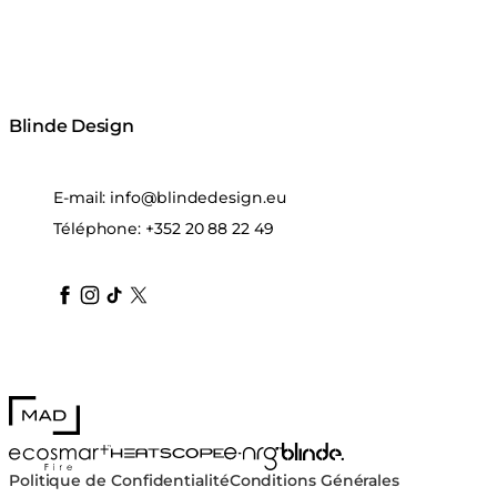
Blinde Design
E-mail:
info@blindedesign.eu
Téléphone:
+352 20 88 22 49
blindedesign
blindedesign
blindedesign
blinde-design
blindedesign
MAD Design
Blinde Design
EcoSmart Fire
e-NRG Bioethanol
HEATSCOPE® Heaters
Politique de Confidentialité
Conditions Générales