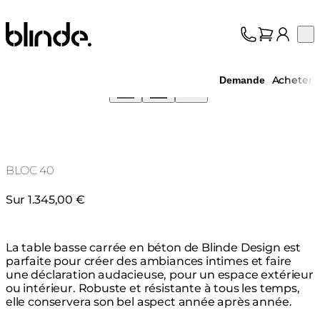
Blinde Design
Op
Collection
À propos
Acheter
Demande
Assistance
Professionnels
BLOC 40
Sur 1.345,00 €
La table basse carrée en béton de Blinde Design est
parfaite pour créer des ambiances intimes et faire
une déclaration audacieuse, pour un espace extérieur
ou intérieur. Robuste et résistante à tous les temps,
elle conservera son bel aspect année après année.