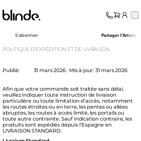
Blinde Design
Op
Collection
À propos
S'abonner
Partager l'Article
Assistance
Professionnels
POLITIQUE D’EXPÉDITION ET DE LIVRAISON
Publié:
31 mars 2026
· Mis à jour:
31 mars 2026
Afin que votre commande soit traitée sans délai,
veuillez indiquer toute instruction de livraison
particulière ou toute limitation d’accès, notamment
les routes étroites ou en terre, les pentes ou allées
abruptes, les routes à accès limité, les portails ou
toute autre contrainte. Sauf indication contraire, les
produits sont expédiés depuis l’Espagne en
LIVRAISON STANDARD.
Livraison Standard