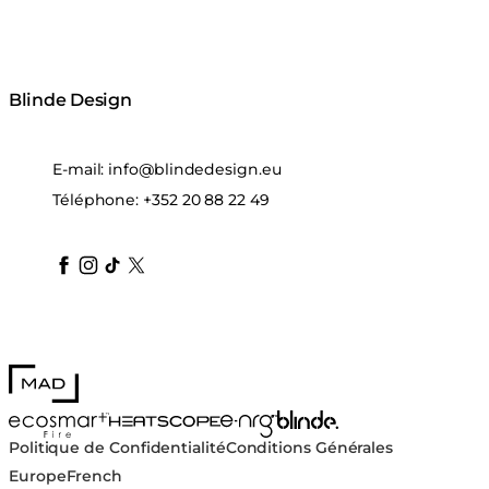
Blinde Design
E-mail:
info@blindedesign.eu
Téléphone:
+352 20 88 22 49
blindedesign
blindedesign
blindedesign
blinde-design
blindedesign
MAD Design
Blinde Design
EcoSmart Fire
e-NRG Bioethanol
HEATSCOPE® Heaters
Politique de Confidentialité
Conditions Générales
Europe
French