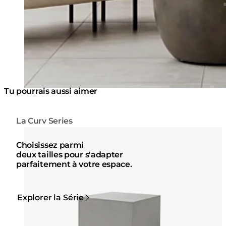
Tu pourrais aussi aimer
La Curv Series
Couleurs:
Couleur
Loading image...
Lo
Choisissez parmi
deux tailles pour s'adapter
parfaitement à votre espace.
Explorer la Série