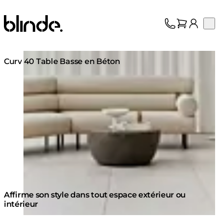
Blinde Design
Op
Collection
À propos
Loading image...
Assistance
Curv 40 Table Basse en Béton
Professionnels
Affirme son style dans tout espace extérieur ou
intérieur