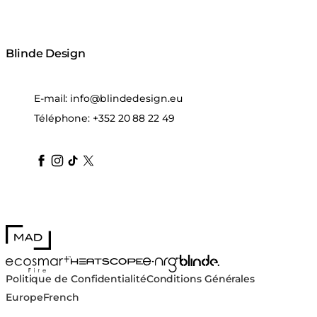
Blinde Design
E-mail:
info@blindedesign.eu
Téléphone:
+352 20 88 22 49
blindedesign
blindedesign
blindedesign
blinde-design
blindedesign
MAD Design
Blinde Design
EcoSmart Fire
e-NRG Bioethanol
HEATSCOPE® Heaters
Politique de Confidentialité
Conditions Générales
Europe
French