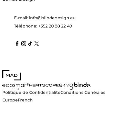
E-mail:
info@blindedesign.eu
Téléphone:
+352 20 88 22 49
blindedesign
blindedesign
blindedesign
blinde-design
blindedesign
MAD Design
Blinde Design
EcoSmart Fire
e-NRG Bioethanol
HEATSCOPE® Heaters
Politique de Confidentialité
Conditions Générales
Europe
French