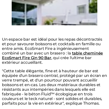
Loading image...
Associant la fonctionnalité d'une table à hauteur
de bar à une flamme allongée intégrée, la table
cheminée EcoSmart Gin 90 Bar est idéale pour
encourager les conversations décontractées.
Un espace bar est idéal pour les repas décontractés
et pour savourer boissons et cocktails en famille ou
entre amis. EcoSmart Fire a ingénieusement
combiné un bar avec un brasero : la
table cheminée
EcoSmart Fire Gin 90 Bar
, qui crée l'ultime bar
extérieur accueillant.
"Cette table élégante, fine et à hauteur de bar est
équipée d'un brasero central, protégé par un écran en
verre trempé, et d'un pourtour pouvant accueillir
boissons et en-cas. Les deux matériaux durables et
résistants aux intempéries dans lesquels elle est
fabriquée - le béton Fluid™ écologique en trois
couleurs et le teck naturel - sont solides et durables,
parfaits pour la vie en extérieur", explique Thomas.