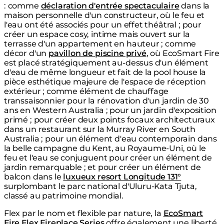
: comme
déclaration d'entrée spectaculaire
dans la
maison personnelle d'un constructeur, où le feu et
l'eau ont été associés pour un effet théâtral ; pour
créer un espace cosy, intime mais ouvert sur la
terrasse d'un appartement en hauteur ; comme
décor d'un
pavillon de piscine privé
, où EcoSmart Fire
est placé stratégiquement au-dessus d'un élément
d'eau de même longueur et fait de la pool house la
pièce esthétique majeure de l'espace de réception
extérieur ; comme élément de chauffage
transsaisonnier pour la rénovation d'un jardin de 30
ans en Western Australia ; pour un jardin d'exposition
primé ; pour créer deux points focaux architecturaux
dans un restaurant sur la Murray River en South
Australia ; pour un élément d'eau contemporain dans
la belle campagne du Kent, au Royaume-Uni, où le
feu et l'eau se conjuguent pour créer un élément de
jardin remarquable ; et pour créer un élément de
balcon dans le
luxueux resort Longitude 131°
surplombant le parc national d'Uluru-Kata Tjuta,
classé au patrimoine mondial.
Flex par le nom et flexible par nature, la
EcoSmart
Fire Flex Fireplace Series
offre également une liberté