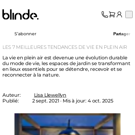
Blinde Design
Op
Collection
À propos
S’abonner
Partager
Assistance
Professionnels
LES 7 MEILLEURES TENDANCES DE VIE EN PLEIN AIR
La vie en plein air est devenue une évolution durable
du mode de vie, les espaces de jardin se transformant
en lieux essentiels pour se détendre, recevoir et se
reconnecter à la nature.
Auteur:
Lisa Llewellyn
Publié:
2 sept. 2021
· Mis à jour:
4 oct. 2025
Loading image...