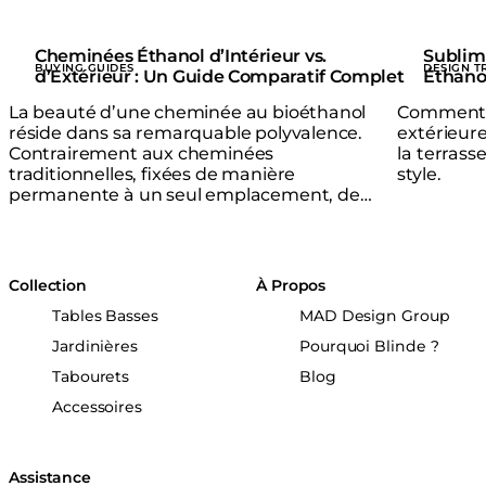
Cheminées Éthanol d’Intérieur vs.
Sublim
BUYING GUIDES
DESIGN T
d’Extérieur : Un Guide Comparatif Complet
Éthano
La beauté d’une cheminée au bioéthanol
Comment 
réside dans sa remarquable polyvalence.
extérieur
Contrairement aux cheminées
la terrass
traditionnelles, fixées de manière
style.
permanente à un seul emplacement, de
nombreux modèles de cheminées éthanol
peuvent passer en toute fluidité de
l’intérieur à l’extérieur.
Collection
À Propos
Tables Basses
MAD Design Group
Jardinières
Pourquoi Blinde ?
Tabourets
Blog
Accessoires
Assistance