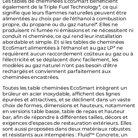
Les tables de cheminées EcoSmart bénéficient
également de la Triple Fuel Technology*, ce qui
signifie que leurs flammes naturelles peuvent être
alimentées au choix par de l'éthanol à combustion
propre, du propane ou du gaz naturel*. Elles ne
produisent ni fumée ni émissions et ne nécessitent ni
conduit ni cheminée, ce qui rend leur installation
abordable et simple. Et si les tables de cheminées
EcoSmart alimentées à l'éthanol et au gaz LP* ne
requièrent aucun raccordement coûteux au gaz ou à
l'électricité et se déplacent donc facilement, les
modèles au gaz naturel n'ont pas besoin d'être
rechargés et conviennent parfaitement aux
cheminées encastrées.
Toutes les table cheminées EcoSmart intègrent un
brûleur en acier inoxydable, affichent des lignes
épurées et attractives, et se déclinent dans un vaste
choix de formes, dimensions et hauteurs, notamment
en versions table basse, table de repas et hauteur
bar, afin de répondre à différentes tailles, décors et
exigences d'espaces de restauration extérieurs. Elles
sont aussi proposées dans deux matériaux robustes
et résistants aux intempéries : Fluid™ Concrete, un