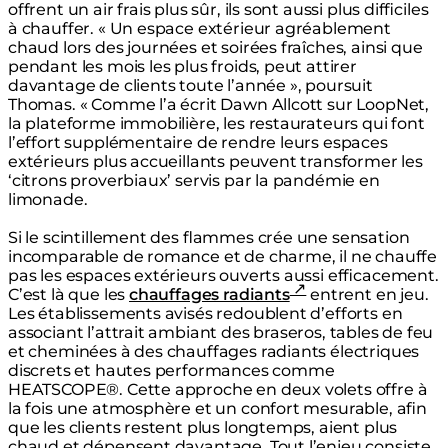
offrent un air frais plus sûr, ils sont aussi plus difficiles
à chauffer. « Un espace extérieur agréablement
chaud lors des journées et soirées fraîches, ainsi que
pendant les mois les plus froids, peut attirer
davantage de clients toute l’année », poursuit
Thomas. « Comme l’a écrit Dawn Allcott sur LoopNet,
la plateforme immobilière, les restaurateurs qui font
l’effort supplémentaire de rendre leurs espaces
extérieurs plus accueillants peuvent transformer les
‘citrons proverbiaux’ servis par la pandémie en
limonade.
Si le scintillement des flammes crée une sensation
incomparable de romance et de charme, il ne chauffe
pas les espaces extérieurs ouverts aussi efficacement.
C’est là que les
chauffages radiants
entrent en jeu.
Les établissements avisés redoublent d’efforts en
associant l’attrait ambiant des braseros, tables de feu
et cheminées à des chauffages radiants électriques
discrets et hautes performances comme
HEATSCOPE®. Cette approche en deux volets offre à
la fois une atmosphère et un confort mesurable, afin
que les clients restent plus longtemps, aient plus
chaud et dépensent davantage. Tout l’enjeu consiste