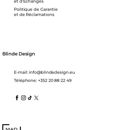
et d'Échanges
Politique de Garantie
et de Réclamations
Blinde Design
E-mail:
info@blindedesign.eu
Téléphone:
+352 20 88 22 49
blindedesign
blindedesign
blindedesign
blinde-design
blindedesign
MAD Design