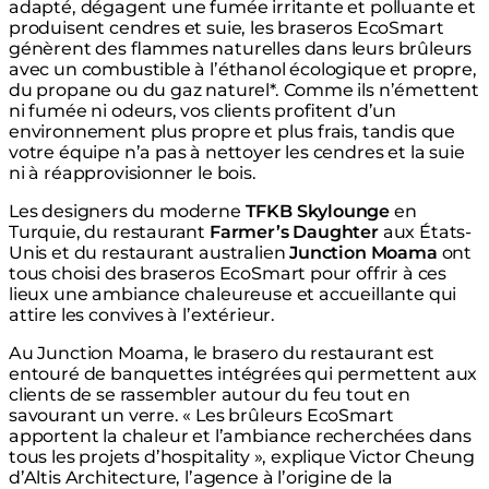
adapté, dégagent une fumée irritante et polluante et
produisent cendres et suie, les braseros EcoSmart
génèrent des flammes naturelles dans leurs brûleurs
avec un combustible à l’éthanol écologique et propre,
du propane ou du gaz naturel*. Comme ils n’émettent
ni fumée ni odeurs, vos clients profitent d’un
environnement plus propre et plus frais, tandis que
votre équipe n’a pas à nettoyer les cendres et la suie
ni à réapprovisionner le bois.
Les designers du moderne
TFKB Skylounge
en
Turquie, du restaurant
Farmer’s Daughter
aux États-
Unis et du restaurant australien
Junction Moama
ont
tous choisi des braseros EcoSmart pour offrir à ces
lieux une ambiance chaleureuse et accueillante qui
attire les convives à l’extérieur.
Au Junction Moama, le brasero du restaurant est
entouré de banquettes intégrées qui permettent aux
clients de se rassembler autour du feu tout en
savourant un verre. « Les brûleurs EcoSmart
apportent la chaleur et l’ambiance recherchées dans
tous les projets d’hospitality », explique Victor Cheung
d’Altis Architecture, l’agence à l’origine de la