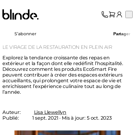
Blinde Design
Op
Collection
À propos
S’abonner
Partager
Assistance
Professionnels
LE VIRAGE DE LA RESTAURATION EN PLEIN AIR
Explorez la tendance croissante des repas en
extérieur et la façon dont elle redéfinit l’hospitalité.
Découvrez comment les produits EcoSmart Fire
peuvent contribuer à créer des espaces extérieurs
accueillants, qui prolongent votre espace de vie et
enrichissent l’expérience culinaire tout au long de
l’année.
Auteur:
Lisa Llewellyn
Publié:
1 sept. 2021
· Mis à jour:
5 oct. 2023
Loading image...