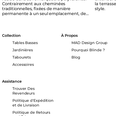
Contrairement aux cheminées
la terrass
traditionnelles, fixées de manière
style.
permanente à un seul emplacement, de
nombreux modèles de cheminées éthanol
peuvent passer en toute fluidité de
l’intérieur à l’extérieur.
Collection
À Propos
Tables Basses
MAD Design Group
Jardinières
Pourquoi Blinde ?
Tabourets
Blog
Accessoires
Assistance
Trouver Des
Revendeurs
Politique d'Expédition
et de Livraison
Politique de Retours