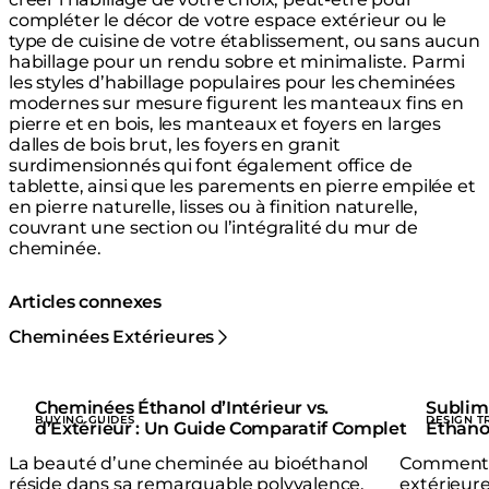
compléter le décor de votre espace extérieur ou le
type de cuisine de votre établissement, ou sans aucun
habillage pour un rendu sobre et minimaliste. Parmi
les styles d’habillage populaires pour les cheminées
modernes sur mesure figurent les manteaux fins en
pierre et en bois, les manteaux et foyers en larges
dalles de bois brut, les foyers en granit
surdimensionnés qui font également office de
tablette, ainsi que les parements en pierre empilée et
en pierre naturelle, lisses ou à finition naturelle,
couvrant une section ou l’intégralité du mur de
cheminée.
Articles connexes
Cheminées Extérieures
Cheminées Éthanol d’Intérieur vs.
Sublim
BUYING GUIDES
DESIGN T
d’Extérieur : Un Guide Comparatif Complet
Éthano
La beauté d’une cheminée au bioéthanol
Comment 
réside dans sa remarquable polyvalence.
extérieur