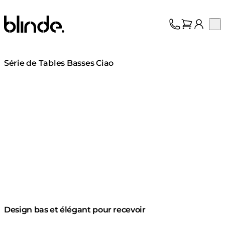
Blinde Design
Op
Collection
À propos
Assistance
Série de Tables Basses Ciao
Professionnels
Design bas et élégant pour recevoir