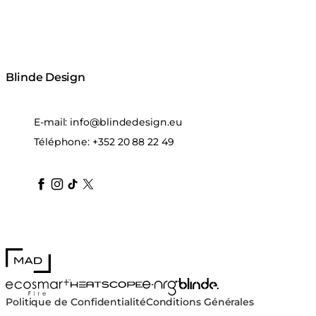
Blinde Design
E-mail:
info@blindedesign.eu
Téléphone:
+352 20 88 22 49
blindedesign
blindedesign
blindedesign
blinde-design
blindedesign
MAD Design
Blinde Design
EcoSmart Fire
e-NRG Bioethanol
HEATSCOPE® Heaters
Politique de Confidentialité
Conditions Générales