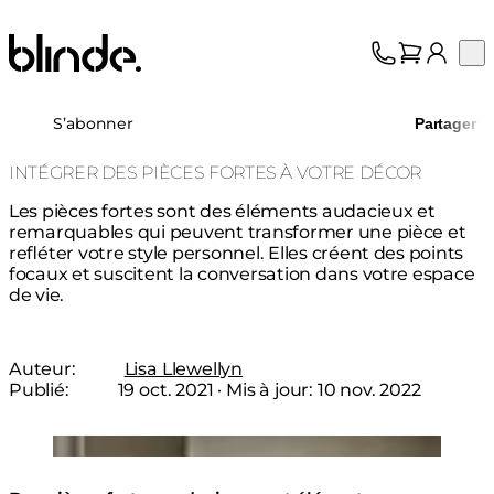
Blinde Design
Op
Collection
À propos
S’abonner
Partager
Assistance
Professionnels
INTÉGRER DES PIÈCES FORTES À VOTRE DÉCOR
Les pièces fortes sont des éléments audacieux et
remarquables qui peuvent transformer une pièce et
refléter votre style personnel. Elles créent des points
focaux et suscitent la conversation dans votre espace
de vie.
Auteur:
Lisa Llewellyn
Publié:
19 oct. 2021
· Mis à jour:
10 nov. 2022
Loading image...