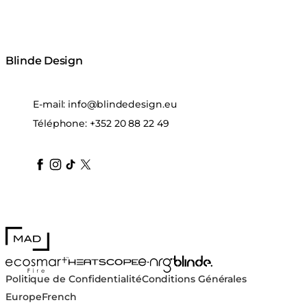
Blinde Design
E-mail:
info@blindedesign.eu
Téléphone:
+352 20 88 22 49
blindedesign
blindedesign
blindedesign
blinde-design
blindedesign
MAD Design
Blinde Design
EcoSmart Fire
e-NRG Bioethanol
HEATSCOPE® Heaters
Politique de Confidentialité
Conditions Générales
Europe
French